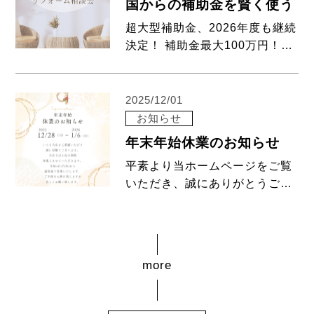
国からの補助金を賢く使う
す。 […]
超大型補助金、2026年度も継続
決定！ 補助金最大100万円！
【2026年度も継続決定！】住宅
省エネ補助金をフル活用するリ
フォーム相談会を開催します
2025/12/01
2050年のカーボンニュートラル
お知らせ
実現に向け、国が強力に推進し
年末年始休業のお知らせ
ている「 […]
平素より当ホームページをご覧
いただき、誠にありがとうござ
います。 誠に勝手ながら、下記
の期間を年末年始休業とさせて
いただきます。 【休業期間】
2025年12月28日(日) 〜
2026年1月6日(火) 休業期間中
にいただ […]