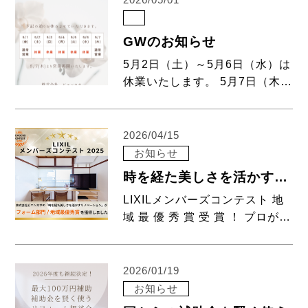
2026/05/01
を賢く使うﾘﾌｫｰﾑ相談会を開催
します！ 本格的な夏が始まりま
GWのお知らせ
した […]
5月2日（土）～5月6日（水）は
休業いたします。 5月7日（木）
より通常営業いたします。
2026/04/15
お知らせ
時を経た美しさを活かすリノベーション
LIXILメンバーズコンテスト 地
域 最 優 秀 賞 受 賞 ！ プロが選
ぶコンテストで、地域の頂点と
なる賞をいただきました。大切
にしているのは、建物の歴史を
2026/01/19
尊重しながら、今の暮らしに最
お知らせ
適化する「整え直し」の設計で