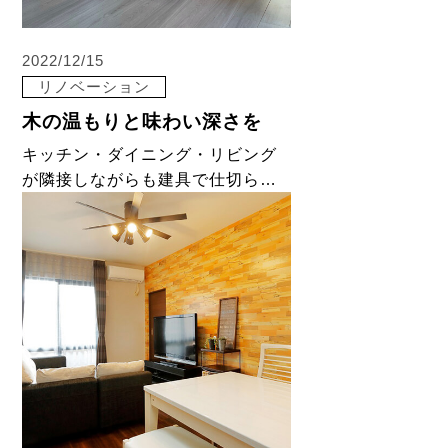
2022/12/15
リノベーション
木の温もりと味わい深さを
キッチン・ダイニング・リビング
が隣接しながらも建具で仕切られ
ていた間取りも、 段差や間仕切り
壁をなくして開放的な今風のLDK
空間に。 温かみのある造作建具や
造作家具で味わいある空間になり
ました。