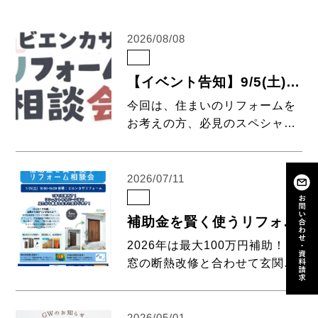
2026/08/08
【イベント告知】9/5(土)開催！LIXIL滋賀ショールームで「ビエンカサ リフォーム相談会（リクフェス2026）」を開催します！
今回は、住まいのリフォームを
お考えの方、必見のスペシャル
イベントのお知らせです！
2026年9月5日（土）に、LIXIL
滋賀ショールームにて、見て・
2026/07/11
触れて・体感できる体験型リフ
ォームイベント「ビエンカサ リ
補助金を賢く使うリフォーム相談会
フォーム相談会 […]
2026年は最大100万円補助！
窓の断熱改修と合わせて玄関リ
フォームを行うことで大型補助
金の対象になります！ 最大100
万円補助！】7/25（土）補助金