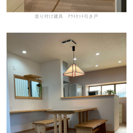
造り付け建具 ｱｳﾄｾｯﾄ引き戸