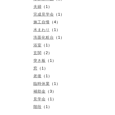
夫婦
（1）
完成見学会
（1）
施工自慢
（4）
水まわり
（1）
洗面化粧台
（1）
浴室
（1）
玄関
（2）
突き板
（1）
窓
（1）
老後
（1）
臨時休業
（1）
補助金
（3）
見学会
（1）
階段
（1）